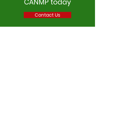
CANMP today
Contact Us
Capital Area New Mainers
Project
Email
:
newmainersproject@gmail.com
Phone
:
207-370-5246
Address:
70 State St.
P.O. Box 5712
Augusta, ME 04332
Get Monthly Updates